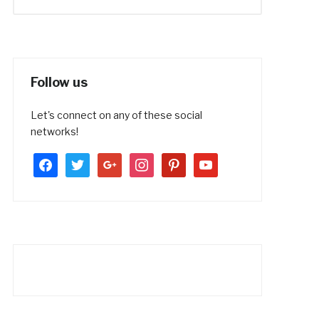
Follow us
Let's connect on any of these social
networks!
facebook
twitter
google
instagram
pinterest
youtube