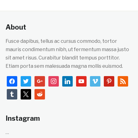
About
Fusce dapibus, tellus ac cursus commodo, tortor
mauris condimentum nibh, ut fermentum massa justo
sit amet risus. Curabitur blandit tempus porttitor.
Etiam porta sem malesuada magna mollis euismod.
facebook
twitter
google
instagram
linkedin
youtube
vimeo
pinterest
rss
tumblr
x
reddit
Instagram
…