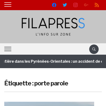
facebook
twitter
instagram
google
rss
utière dans les Pyrénées-Orientales : un accident de ca
Étiquette :
porte parole