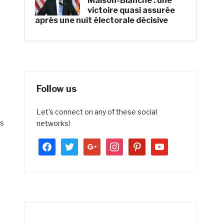
Maison-Blanche : une
victoire quasi assurée
après une nuit électorale décisive
Follow us
Let's connect on any of these social
ns
networks!
facebook
twitter
google
instagram
pinterest
youtube