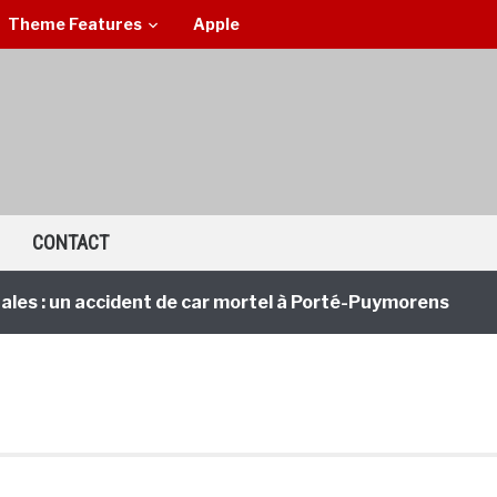
Theme Features
Apple
CONTACT
 : un accident de car mortel à Porté-Puymorens
2 an