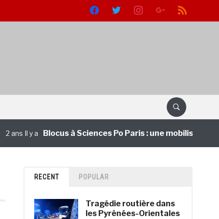
facebook
twitter
instagram
google
rss
Blocus à Sciences Po Paris : une mobilisation pour
s Il y a
RECENT
POPULAR
Tragédie routière dans
les Pyrénées-Orientales