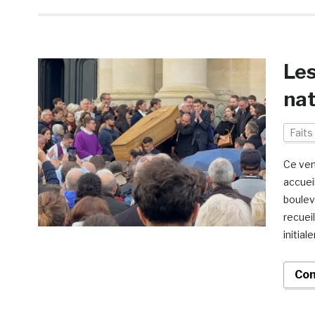
Les
nat
Faits
Ce ven
accueil
boulev
recuei
initia
Con