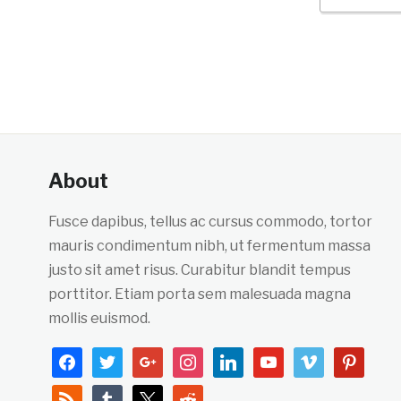
About
Fusce dapibus, tellus ac cursus commodo, tortor
mauris condimentum nibh, ut fermentum massa
justo sit amet risus. Curabitur blandit tempus
porttitor. Etiam porta sem malesuada magna
mollis euismod.
facebook
twitter
google
instagram
linkedin
youtube
vimeo
pinterest
rss
tumblr
x
reddit