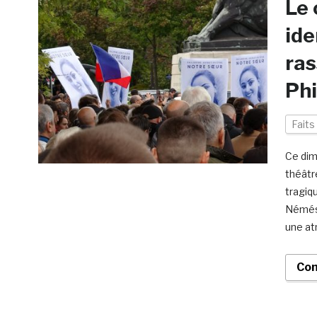
Le 
ide
ra
Phi
Faits
Ce dim
théâtr
tragiq
Némési
une at
Con