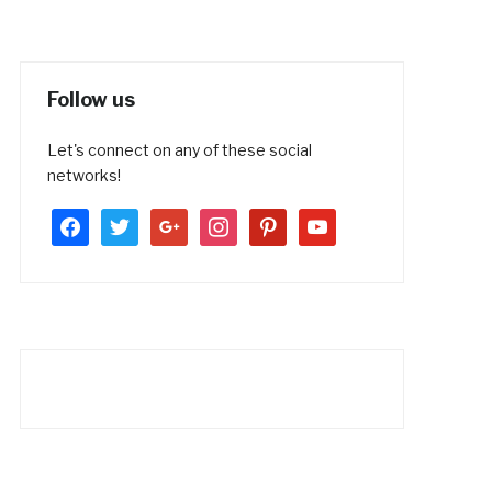
Follow us
Let's connect on any of these social
networks!
facebook
twitter
google
instagram
pinterest
youtube