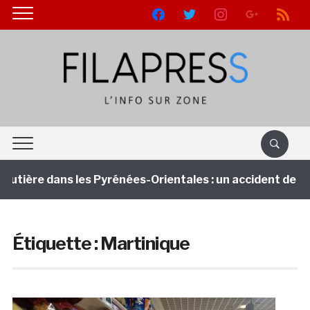
facebook
twitter
instagram
google
rss
utière dans les Pyrénées-Orientales : un accident de ca
Étiquette :
Martinique