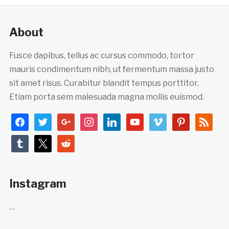
About
Fusce dapibus, tellus ac cursus commodo, tortor
mauris condimentum nibh, ut fermentum massa justo
sit amet risus. Curabitur blandit tempus porttitor.
Etiam porta sem malesuada magna mollis euismod.
facebook
twitter
google
instagram
linkedin
youtube
vimeo
pinterest
rss
tumblr
x
reddit
Instagram
…